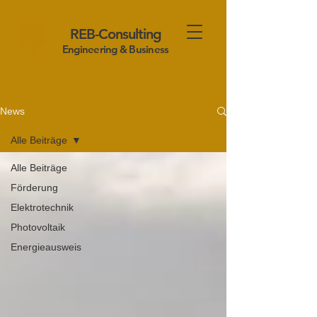
REB-Consulting
Engineering & Business
News
Alle Beiträge
Alle Beiträge
Förderung
Elektrotechnik
Photovoltaik
Energieausweis